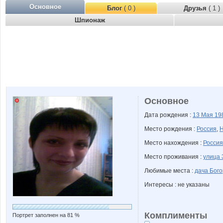
Основное
Блог
( 0 )
Друзья
( 1 )
Шпионаж
Основное
Дата рождения :
13 Мая
19
Место рождения :
Россия
,
Н
Место нахождения :
Россия
Место проживания :
улица 
Любимые места :
дача Бог
Интересы : не указаны
Комплименты
Портрет заполнен на 81 %