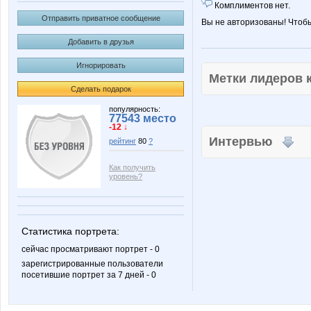
Комплиментов нет.
Отправить приватное сообщение
Вы не авторизованы! Чтоб
Добавить в друзья
Игнорировать
Метки лидеров
Сделать подарок
популярность:
77543 место
-12 ↓
Интервью
рейтинг
80
?
Как получить
уровень?
Статистика портрета:
сейчас просматривают портрет - 0
зарегистрированные пользователи
посетившие портрет за 7 дней - 0